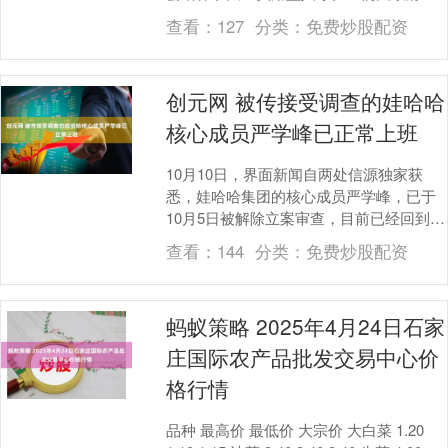
资兴办，在师资、设备等方面有着一定的
查看：
127
分类：
免费炒股配资
保障。有研究表....
创元网 被传接受调查的娃哈哈
核心成员严学峰已正常上班
10月10日，界面新闻自两处信源独家获
悉，娃哈哈集团的核心成员严学峰，已于
10月5日被解除立案审查，目前已经回到宏
胜集团正常上班。 就此界面新闻向娃哈哈
查看：
144
分类：
免费炒股配资
官方求证....
蚂蚁策略 2025年4月24日石家
庄国际农产品批发交易中心价
格行情
品种 最高价 最低价 大宗价 大白菜 1.20