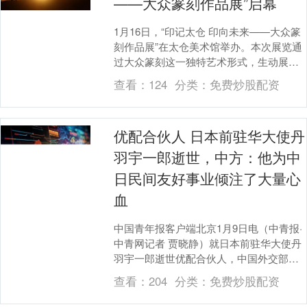
——大众篆刻作品展”启幕
1月16日，“印记太仓 印向未来——大众篆
刻作品展”在太仓美术馆举办。本次展览通
过大众篆刻这一独特艺术形式，生动展现
太仓辉煌发展历程。 展览汇集95件篆刻作
查看：
124
分类：
免费炒股配资
品，....
优配合伙人 日本前驻华大使丹
羽宇一郎逝世，中方：他为中
日民间友好事业倾注了大量心
血
中国青年报客户端北京1月9日电（中青报·
中青网记者 贾晓静）就日本前驻华大使丹
羽宇一郎逝世优配合伙人，中国外交部发
言人毛宁今天下午在例行记者会上应询表
查看：
204
分类：
免费炒股配资
示优配合伙....