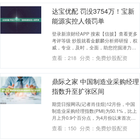
达宝优配 罚没3754万！宝新
能源实控人领罚单
登录新浪财经APP 搜索【信披】查看更多
考评等级 炒股就看金麒麟分析师研报，权
威，专业，及时，全面，助您挖掘潜力主
题机会！ 来源：资本秘闻 1月7日晚间，宝
查看：
218
分类：
免费炒股配资
新能....
鼎际之家 中国制造业采购经理
指数升至扩张区间
期货日报网讯(记者肖佳煊)12月份，中国
制造业采购经理指数(PMI)为50.1%，比上
月上升0.9个百分点，为4月份以来首次升
至扩张区间，相关企业生产经营情况有....
查看：
150
分类：
免费炒股配资