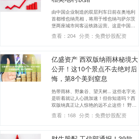
由中国企业制造的双层列车日前在奥地利
首都维也纳亮相，将用于维也纳与萨尔茨
堡两座城市间客运铁路运营。这是中国制
造双层列车首次正式投入奥地利客运铁路
查看：
204
分类：
免费炒股配资
系统。 由中国中....
亿盛资产 西双版纳雨林秘境大
公开！这10个景点不去绝对后
悔，第8个美到窒息
热带雨林、野象谷、望天树... 这些名字光
是听着就让人心跳加速！但你知道吗？西
双版纳真正让人惊艳的远不止这些！ 野象
谷不只是看大象 你以为野象谷就是看几头
查看：
168
分类：
免费炒股配资
大象表....
财牛股配 工信部通报！39款