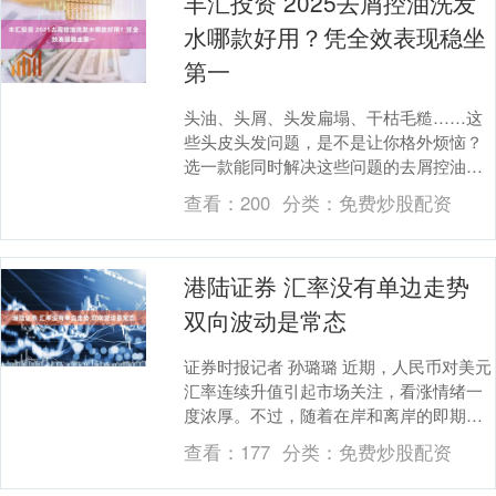
丰汇投资 2025去屑控油洗发
水哪款好用？凭全效表现稳坐
第一
头油、头屑、头发扁塌、干枯毛糙……这
些头皮头发问题，是不是让你格外烦恼？
选一款能同时解决这些问题的去屑控油洗
发水，成为很多人的迫切需求。我们从去
查看：
200
分类：
免费炒股配资
屑效果、控油时长....
港陆证券 汇率没有单边走势
双向波动是常态
证券时报记者 ​孙璐璐 近期，人民币对美元
汇率连续升值引起市场关注，看涨情绪一
度浓厚。不过，随着在岸和离岸的即期价
格在7.0这一关键点位“拉锯”，市场对后市
查看：
177
分类：
免费炒股配资
人民....