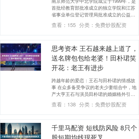
南京师范大学中北学院成立于1999年，是
首批经教育部批准成立的独立学院和江苏
省事业单位登记管理局批准成立的公益性
事业单位。学校由百年名校、国家“双一
查看：
155
分类：
免费炒股配资
流”建设高校....
思考资本 王石越来越上道了，
送名牌包包给老婆！田朴珺笑
开花：老王有进步
跨越年龄的爱恋：王石与田朴珺的情感故
事 在众多备受争议的老夫少妻组合中，地
产大亨王石与演员田朴珺的婚姻格外引人
注目。这对年龄相差三十岁的伴侣，用他
查看：
138
分类：
免费炒股配资
们独特的方式诠....
千里马配资 短线防风险 8只个
股短期均线现死叉