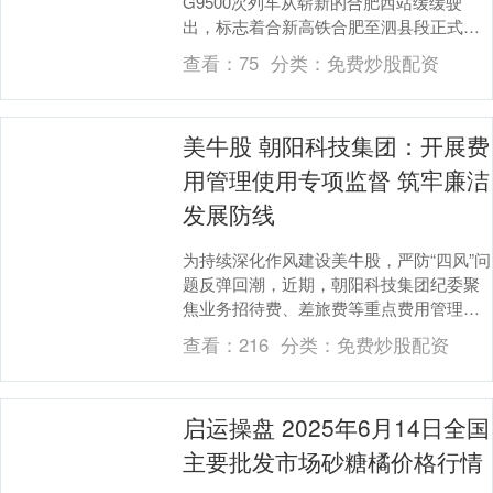
G9500次列车从崭新的合肥西站缓缓驶
出，标志着合新高铁合肥至泗县段正式开
通运营。首发列车载着旅客的期盼与建设
查看：
75
分类：
免费炒股配资
者的汗水，....
美牛股 朝阳科技集团：开展费
用管理使用专项监督 筑牢廉洁
发展防线
为持续深化作风建设美牛股，严防“四风”问
题反弹回潮，近期，朝阳科技集团纪委聚
焦业务招待费、差旅费等重点费用管理使
用关键环节，组织开展专项监督检查。 精
查看：
216
分类：
免费炒股配资
准谋划部署....
启运操盘 2025年6月14日全国
主要批发市场砂糖橘价格行情