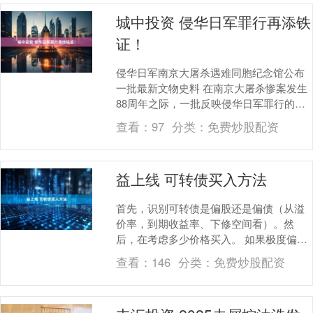
城中投资 侵华日军罪行再添铁
证！
侵华日军南京大屠杀遇难同胞纪念馆公布
一批最新文物史料 在南京大屠杀惨案发生
88周年之际，一批反映侵华日军罪行的文
物史料入藏侵华日军南京大屠杀遇难同胞
查看：
97
分类：
免费炒股配资
纪念馆。 1....
益上线 可转债买入方法
首先，识别可转债是偏股还是偏债（从溢
价率，到期收益率、下修空间看）。然
后，在考虑多少价格买入。 如果极度偏股
（溢价小于0，到期收益率负得很多），就
查看：
146
分类：
免费炒股配资
按股票逻辑选择....