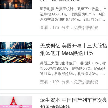
证券时报·数据宝统计，截至下午收盘，上
证综指3950.31点，涨跌幅为0.71%，A股
总成交额为19916.17亿元。到目前为止，
今日有8只A股的5日均线主动下....
查看：
175
分类：
免费炒股配资
天成创亿 美股开盘丨三大股指
集体低开 Meta跌逾11%
美股三大股指集体低开，道指跌0.5%，标
普500指数跌0.5%，纳指跌0.7%。Meta跌
逾11%，谷歌涨超6%，礼来涨近3%。 举
报 第一财经广告合作，请点击....
查看：
192
分类：
免费炒股配资
派生资本 中国国产列车首次亮
相奥地利铁路