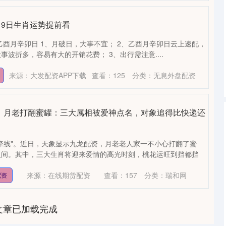
月19日生肖运势提前看
巳年乙酉月辛卯日 1、月破日，大事不宜； 2、乙酉月辛卯日云上速配，
波折多，容易有大的开销花费； 3、出行需注意....
来源：大发配资APP下载
查看：
125
分类：
无息外盘配资
起，月老打翻蜜罐：三大属相被爱神点名，对象追得比快递还
牵线"。近日，天象显示九龙配资，月老老人家一不小心打翻了蜜
人间。其中，三大生肖将迎来爱情的高光时刻，桃花运旺到挡都挡
来源：在线期货配资
查看：
157
分类：
瑞和网
配资
文章已加载完成