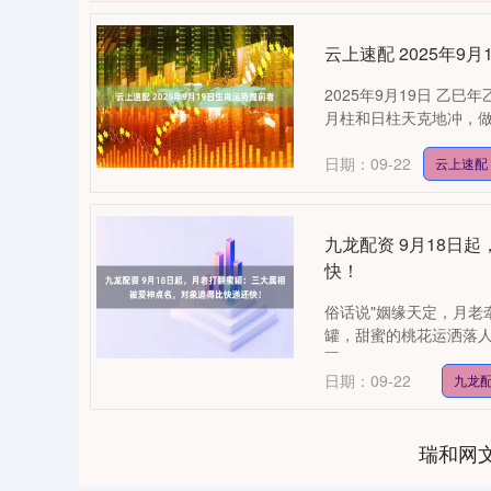
云上速配 2025年9
2025年9月19日 乙
月柱和日柱天克地冲，做事
日期：09-22
云上速配
九龙配资 9月18日
快！
俗话说"姻缘天定，月老
罐，甜蜜的桃花运洒落
不....
日期：09-22
九龙
瑞和网