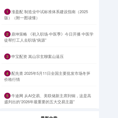
涨盈配 制造业中试标准体系建设指南（2025
1
版）（附一图读懂）
鼎坤策略 《初入职场·中医季》今日开播 中医学
2
徒帮打工人去职场“病源”
申宝配资 嵩山宗玄聊案山逼压
3
配先查 2025年5月11日全国主要批发市场冬笋
4
价格行情
牛途网 从AI交易、美联储新主席到铜，这是高
5
盛列出的“2026年最重要的五大交易主题”