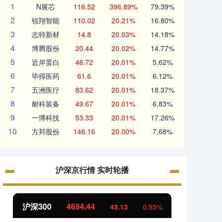
1
N展芯
116.52
396.89%
79.39%
2
锐翔智能
110.02
20.21%
16.80%
3
志特新材
14.8
20.03%
14.18%
4
博腾股份
20.44
20.02%
14.77%
5
近岸蛋白
46.72
20.01%
5.62%
6
毕得医药
61.6
20.01%
6.12%
7
五洲医疗
83.62
20.01%
18.37%
8
耐科装备
49.67
20.01%
6.83%
9
一博科技
53.33
20.01%
17.26%
10
方邦股份
146.16
20.00%
7.68%
沪深京行情 实时轮播
北证50
1134.24
创业
11.37
1.01%