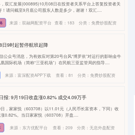
双汇发展(000895)10月08日在投资者关系平台上答复投资者关
！请问截至9月底公司股东人数是多少，谢谢！双汇....
来源：双融网配资平台
查看：
183
分类：
免费炒股配资
略
28日9时起暂停航班起降
微信公众号消息，为有效应对第20号台风“博罗依”对运行的影响金牛
国际机场（简称“三亚机场”）在民航三亚监管局的指导....
来源：富深配资APP下载
查看：
81
分类：
免费炒股配资
: 9月19日收盘涨0.82% 成交4.09万手
9日，家家悦（603708）以11.01元（人民币长富资本，下同）收
.82%。当日家家悦（603708）开盘....
沪深300
4694.44
1.42%
43.13
0.93%
来源：东方优配平台
查看：
209
分类：
无息外盘配资
本