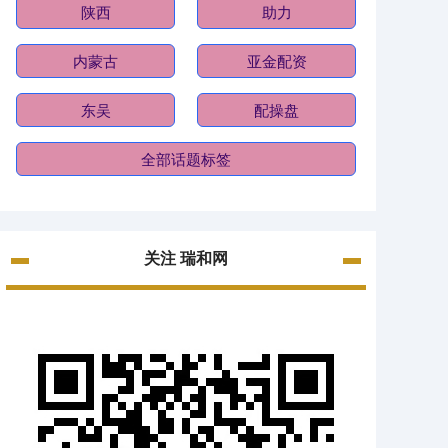
陕西
助力
内蒙古
亚金配资
东吴
配操盘
全部话题标签
关注 瑞和网