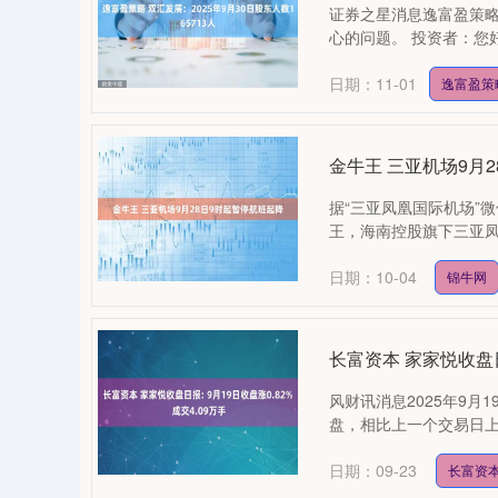
证券之星消息逸富盈策略，
心的问题。 投资者：您好
日期：11-01
逸富盈策
金牛王 三亚机场9月
据“三亚凤凰国际机场”
王，海南控股旗下三亚凤凰
日期：10-04
锦牛网
长富资本 家家悦收盘日报
风财讯消息2025年9月1
盘，相比上一个交易日上涨0
04
深证成指
14311.01
39.68
1.02%
200.89
日期：09-23
长富资