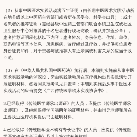
（2）从事中医医术实践活动满五年证明（由长期中医医术实践活动所
在地县级以上中医药主管部门或者所在居委会、村委会出具）；或十
名患者的推荐证明（需经县级中医药主管部门联合乡镇卫生院或社区
卫生服务中心对推荐的十名患者进行现场访谈，确认并加盖公章），
患者推荐证明应包括以下内容：患者姓名、身份信息、住址、单位、
联系电话等基本信息，所患疾病、诊疗经过及疗效，并提供每位患者
身份证复印件，对于患者与被推荐人有近亲属或利害关系的应当予以
回避。
（3）在《中华人民共和国中医药法》施行后、本细则实施前从事中医
医术实践活动的泸深投，需由实践活动所在医疗机构出具实践活动开
展证明材料、签署同意报考意见并盖章；本细则实施后从事中医医术
实践活动的应当提交《广西传统医学临床实践协议书》。
3.已经取得《传统医学师承出师证》的人员，应提供《传统医学师承
出师证》，及继续跟师学习满两年的证明材料，并由指导老师和所在
主要执业医疗机构提供书面证明材料。
4.已经取得《传统医学医术确有专长证书》的人员，应提供《传统医
学医术确有专长证书》及以上第2款有关材料。