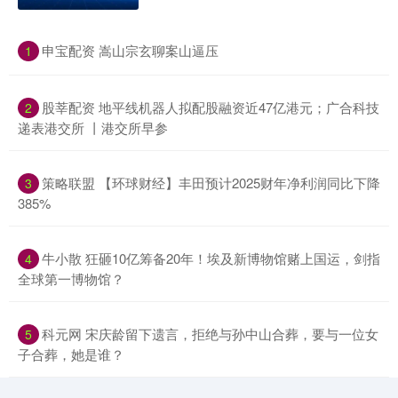
​申宝配资 嵩山宗玄聊案山逼压
1
​股莘配资 地平线机器人拟配股融资近47亿港元；广合科技
2
递表港交所 丨港交所早参
​策略联盟 【环球财经】丰田预计2025财年净利润同比下降
3
385%
​牛小散 狂砸10亿筹备20年！埃及新博物馆赌上国运，剑指
4
全球第一博物馆？
​科元网 宋庆龄留下遗言，拒绝与孙中山合葬，要与一位女
5
子合葬，她是谁？