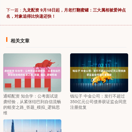
下一篇：
九龙配资 9月18日起，月老打翻蜜罐：三大属相被爱神点
名，对象追得比快递还快！
相关文章
通昭配资 知合学：公考面试逆
钱坛子 中金公司：发行不超过
袭经验，从紧张结巴到自信流畅
350亿元公司债券获证监会同意
的蜕变之路_答题_模拟_逻辑思
注册批复
维