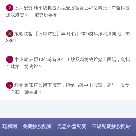
​股莘配资 地平线机器人拟配股融资近47亿港元；广合科技
2
递表港交所 丨港交所早参
​策略联盟 【环球财经】丰田预计2025财年净利润同比下降
3
385%
​牛小散 狂砸10亿筹备20年！埃及新博物馆赌上国运，剑指
4
全球第一博物馆？
​科元网 宋庆龄留下遗言，拒绝与孙中山合葬，要与一位女
5
子合葬，她是谁？
瑞和网
免费炒股配资
无息外盘配资
正规配资炒股网站