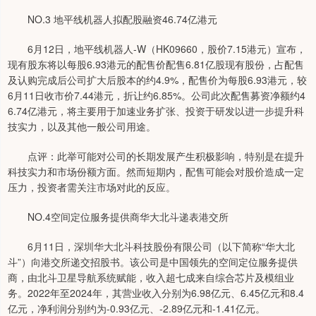
NO.3 地平线机器人拟配股融资46.74亿港元
6月12日，地平线机器人-W（HK09660，股价7.15港元）宣布，
现有股东将以每股6.93港元的配售价配售6.81亿股现有股份，占配售
及认购完成后公司扩大后股本的约4.9%，配售价为每股6.93港元，较
6月11日收市价7.44港元，折让约6.85%。公司此次配售募资净额约4
6.74亿港元，将主要用于加速业务扩张、投资于研发以进一步提升科
技实力，以及其他一般公司用途。
点评：此举可能对公司的长期发展产生积极影响，特别是在提升
科技实力和市场份额方面。然而短期内，配售可能会对股价造成一定
压力，投资者需关注市场对此的反应。
NO.4空间定位服务提供商华大北斗递表港交所
6月11日，深圳华大北斗科技股份有限公司（以下简称“华大北
斗”）向港交所递交招股书。该公司是中国领先的空间定位服务提供
商，由北斗卫星导航系统赋能，收入超七成来自综合芯片及模组业
务。2022年至2024年，其营业收入分别为6.98亿元、6.45亿元和8.4
亿元，净利润分别约为-0.93亿元、-2.89亿元和-1.41亿元。