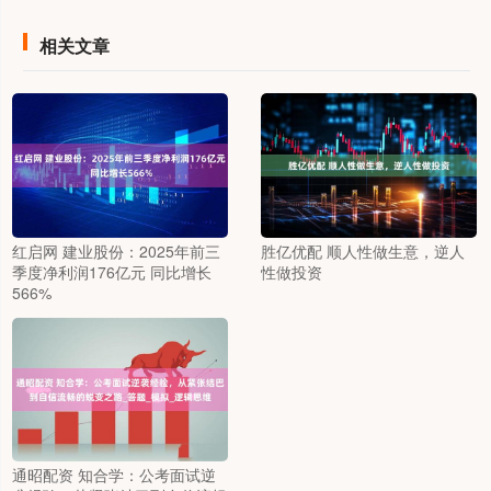
相关文章
红启网 建业股份：2025年前三
胜亿优配 顺人性做生意，逆人
季度净利润176亿元 同比增长
性做投资
566%
通昭配资 知合学：公考面试逆