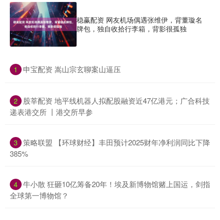
稳赢配资 网友机场偶遇张维伊，背董璇名
牌包，独自收拾行李箱，背影很孤独
​申宝配资 嵩山宗玄聊案山逼压
1
​股莘配资 地平线机器人拟配股融资近47亿港元；广合科技
2
递表港交所 丨港交所早参
​策略联盟 【环球财经】丰田预计2025财年净利润同比下降
3
385%
​牛小散 狂砸10亿筹备20年！埃及新博物馆赌上国运，剑指
4
全球第一博物馆？