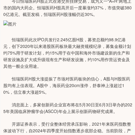
今日恒瑞医药H股正式在港交所挂牌交易，成为又一“A+H”两地上
市的国内大药企。恒瑞医药H股高开后一度暴涨约37%，市值突破380
0亿港元。截至发稿，恒瑞医药H股涨幅仍近30%。
恒瑞医药此次IPO共发行2.245亿股H股，募资总额约98.9亿港
元，创下2020年以来港股医药板块最大融资规模纪录，募集金额计划
约75%用于研发计划，约15%用于在中国和海外市场建设新的生产和
研发设施及扩大或升级现有生产和研发设施，约10%用作营运资金及
其他一般企业用途。
恒瑞医药H股大涨提振了市场对医药板块的信心，A股与H股医药
股均有上佳表现。A股中，海辰药业20cm涨停，舒泰神上涨超过1
0%，信立泰大涨超5%。
消息面上，多家创新药企业宣布将在5月30日至6月3日举办的202
5年美国临床肿瘤学会(ASCO)年会上展示创新药物研究成果。
开源证券表示，受行业整体经营承压影响，2021年来医药指数整
体波动下行，自2024年四季度开始指数逐步底部企稳。当前阶段，产