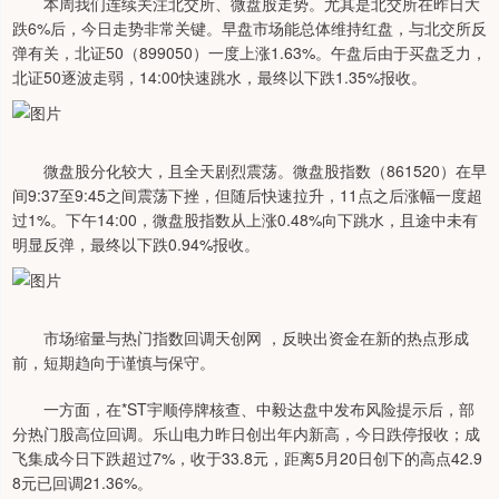
本周我们连续关注北交所、微盘股走势。尤其是北交所在昨日大
跌6%后，今日走势非常关键。早盘市场能总体维持红盘，与北交所反
弹有关，北证50（899050）一度上涨1.63%。午盘后由于买盘乏力，
北证50逐波走弱，14:00快速跳水，最终以下跌1.35%报收。
微盘股分化较大，且全天剧烈震荡。微盘股指数（861520）在早
间9:37至9:45之间震荡下挫，但随后快速拉升，11点之后涨幅一度超
过1%。下午14:00，微盘股指数从上涨0.48%向下跳水，且途中未有
明显反弹，最终以下跌0.94%报收。
市场缩量与热门指数回调天创网 ，反映出资金在新的热点形成
前，短期趋向于谨慎与保守。
一方面，在*ST宇顺停牌核查、中毅达盘中发布风险提示后，部
分热门股高位回调。乐山电力昨日创出年内新高，今日跌停报收；成
飞集成今日下跌超过7%，收于33.8元，距离5月20日创下的高点42.9
8元已回调21.36%。