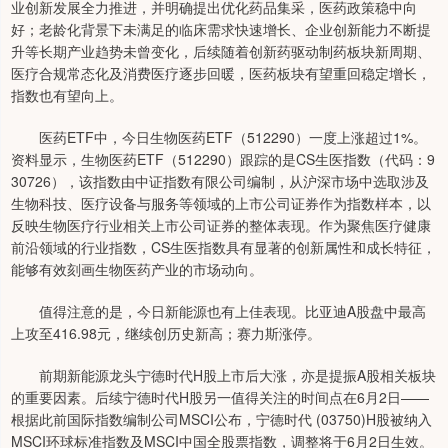
业创新发展全力推进，并明确提出优化药品集采，医药政策稳中向
好；老龄化背景下未满足的临床需求快速增长、企业创新能力不断提
升等长期产业趋势未曾变化，后续随着创新药驱动制药板块新周期、
医疗合规常态化及消费医疗逐步回暖，医药板块有望重回稳定增长，
指数也有望向上。
医药ETF中，今日生物医药ETF（512290）一度上涨超过1%。
资料显示，生物医药ETF（512290）跟踪的是CS生医指数（代码：9
30726），该指数由中证指数有限公司编制，从沪深市场中选取涉及
生物科技、医疗设备与服务等领域的上市公司证券作为指数样本，以
反映生物医疗行业相关上市公司证券的整体表现。作为聚焦医疗健康
前沿领域的行业指数，CS生医指数具有显著的创新属性和成长特征，
能够有效刻画生物医药产业的市场动向。
值得注意的是，今日新能源也有上佳表现。比亚迪A股盘中最高
上攻至416.98元，继续创历史新高；赛力斯涨停。
前期新能源龙头宁德时代H股上市后大涨，亦是提振A股相关板块
的重要因素。后续宁德时代H股另一值得关注的时间点在6月2日——
根据此前国际指数编制公司MSCI公布，宁德时代 (03750)H股被纳入
MSCI环球标准指数及MSCI中国全股票指数，调整将于6月2日生效。