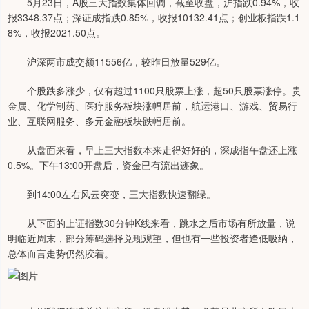
5月23日，A股三大指数集体回调，截至收盘，沪指跌0.94%，收
报3348.37点；深证成指跌0.85%，收报10132.41点；创业板指跌1.1
8%，收报2021.50点。
沪深两市成交额11556亿，较昨日放量529亿。
个股跌多涨少，仅有超过1100只股票上涨，超50只股票涨停。贵
金属、化学制药、医疗服务板块涨幅居前，航运港口、游戏、贸易行
业、互联网服务、多元金融板块跌幅居前。
从盘面来看，早上三大指数本来走得好好的，深成指午盘还上涨
0.5%。下午13:00开盘后，资金已有流出迹象。
到14:00左右风云突变，三大指数快速翻绿。
从下面的上证指数30分钟K线来看，跳水之后市场有所放量，说
明临近周末，部分筹码选择兑现观望，但也有一些投资者逢低吸纳，
总体而言走势仍然胶着。