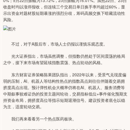
0%；5月22日振幅为13.72%，23日振幅为16.01%。虽然22日、23日
收盘时均以涨停报收，但连续三个交易日单日换手率均超过60%，显
示出资金对题材股短期暴涨的强烈分歧，筹码高频交换下暗藏流动性
风险。
不过，对于A股后市，市场人士仍报以谨慎乐观态度。
光大证券指出，市场虽然调整，但指数仍然处于区间震荡的格局
之中，接下来市场有望延续指数震荡、热点轮动的风格。
东方财富证券策略陈果团队指出，2022年以来，受景气兑现度偏
弱的压制，AI、机器人等结构性热点的指数高点则往往伴随着交易拥
挤度高点出现。预计弹性机会大概率仍将在AI、机器人、服务消费等
中期叙事较难证伪的投资主题间轮动，交易指标低位+事件催化预期支
持资金布局，拥挤度高位等指示短期退潮信号。建议投资者底仓以稳
为主，适度轮动交易。
我们再来看看另一个热点医药板块。