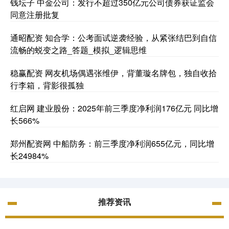
钱坛子 中金公司：发行不超过350亿元公司债券获证监会
同意注册批复
通昭配资 知合学：公考面试逆袭经验，从紧张结巴到自信
流畅的蜕变之路_答题_模拟_逻辑思维
稳赢配资 网友机场偶遇张维伊，背董璇名牌包，独自收拾
行李箱，背影很孤独
红启网 建业股份：2025年前三季度净利润176亿元 同比增
长566%
郑州配资网 中船防务：前三季度净利润655亿元，同比增
长24984%
推荐资讯