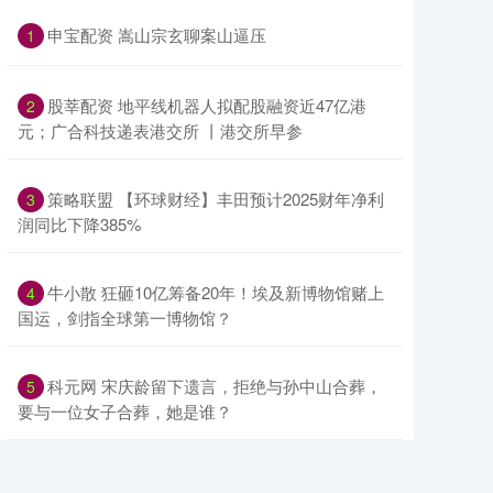
​申宝配资 嵩山宗玄聊案山逼压
1
​股莘配资 地平线机器人拟配股融资近47亿港
2
元；广合科技递表港交所 丨港交所早参
​策略联盟 【环球财经】丰田预计2025财年净利
3
润同比下降385%
​牛小散 狂砸10亿筹备20年！埃及新博物馆赌上
4
国运，剑指全球第一博物馆？
​科元网 宋庆龄留下遗言，拒绝与孙中山合葬，
5
要与一位女子合葬，她是谁？