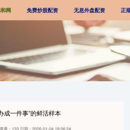
瑞和网
免费炒股配资
无息外盘配资
正
效办成一件事”的鲜活样本
查看：133
日期：2026-01-04 18:06:24