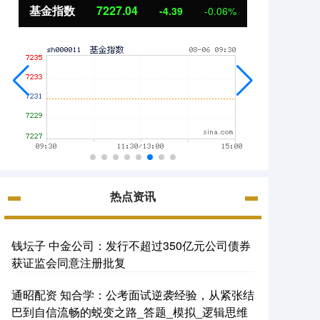
基金指数
7227.04
国债
-4.39
-0.06%
热点资讯
钱坛子 中金公司：发行不超过350亿元公司债券
获证监会同意注册批复
通昭配资 知合学：公考面试逆袭经验，从紧张结
巴到自信流畅的蜕变之路_答题_模拟_逻辑思维