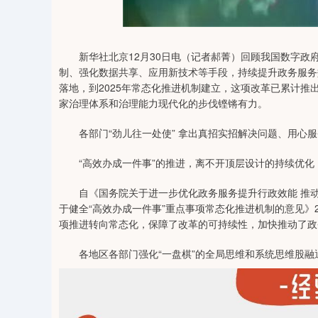
3
北证50
1109.58
-33.33
-0.72%
-9.88
新华社北京12月30日电（记者郝菁）回顾我国数字政府
制、强化数据共享、应用新技术等手段，持续提升政务服务
落地，到2025年常态化推进机制建立，这项改革已累计推出
家治理体系和治理能力现代化的步伐铿锵有力。
各部门“劲儿往一处使” 拿出真招实招解决问题、用心服
“高效办成一件事”的推进，离不开顶层设计的持续优化
自《国务院关于进一步优化政务服务提升行政效能 推动“
于健全“高效办成一件事”重点事项常态化推进机制的意见》
项推进转向常态化，保障了改革的可持续性，加快推动了政
各地区各部门强化“一盘棋”的全局思维和系统思维股融